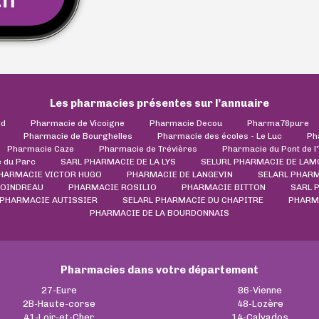
Les pharmacies présentes sur l’annuaire
ld
Pharmacie de Vicoigne
Pharmacie Decou
Pharma78pure
Pharmacie de Bourghelles
Pharmacie des écoles - Le Luc
Ph
Pharmacie Caze
Pharmacie de Trévières
Pharmacie du Pont de l
 du Parc
SARL PHARMACIE DE LA LYS
SELURL PHARMACIE DE LAM
PHARMACIE VICTOR HUGO
PHARMACIE DE LANGEVIN
SELARL PHARM
COINDREAU
PHARMACIE ROSILIO
PHARMACIE BITTON
SARL 
 PHARMACIE AUTISSIER
SELARL PHARMACIE DU CHAPITRE
PHARM
PHARMACIE DE LA BOURDONNAIS
Pharmacies dans votre département
27-Eure
86-Vienne
2B-Haute-corse
48-Lozère
41-Loir-et-Cher
14-Calvados