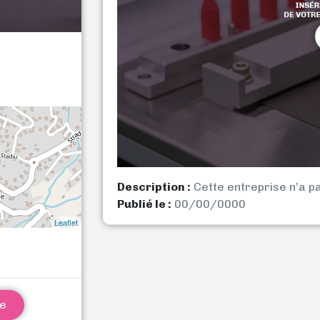
Description :
Cette entreprise n’a p
Publié le :
00/00/0000
Leaflet
ne