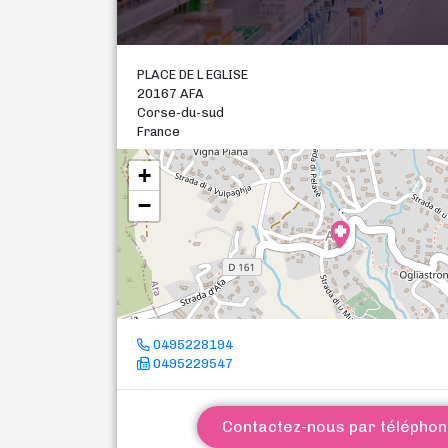
PLACE DE L EGLISE
20167 AFA
Corse-du-sud
France
+
−
0495228194
0495229547
Contactez-nous par télépho