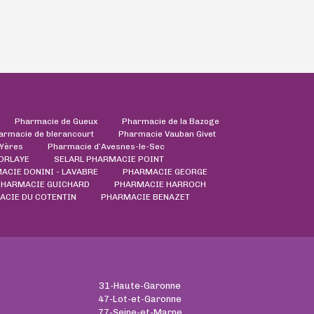
Pharmacie de Gueux
Pharmacie de la Bazoge
armacie de blerancourt
Pharmacie Vauban Givet
'Yères
Pharmacie d’Avesnes-le-Sec
ORLAYE
SELARL PHARMACIE POINT
ACIE DONINI - LAVABRE
PHARMACIE GEORGE
PHARMACIE GUICHARD
PHARMACIE HARROCH
ACIE DU COTENTIN
PHARMACIE BENAZET
31-Haute-Garonne
47-Lot-et-Garonne
77-Seine-et-Marne