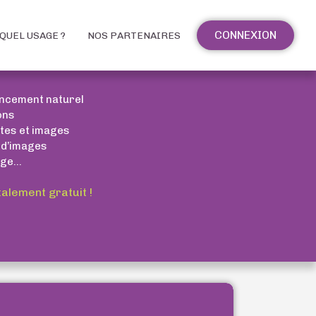
CONNEXION
QUEL USAGE ?
NOS PARTENAIRES
encement naturel
ons
xtes et images
 d’images
ge...
talement gratuit !