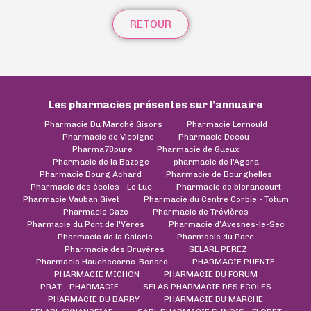
RETOUR
Les pharmacies présentes sur l’annuaire
Pharmacie Du Marché Gisors
Pharmacie Lernould
Pharmacie de Vicoigne
Pharmacie Decou
Pharma78pure
Pharmacie de Gueux
Pharmacie de la Bazoge
pharmacie de l'Agora
Pharmacie Bourg Achard
Pharmacie de Bourghelles
Pharmacie des écoles - Le Luc
Pharmacie de blerancourt
Pharmacie Vauban Givet
Pharmacie du Centre Corbie - Totum
Pharmacie Caze
Pharmacie de Trévières
Pharmacie du Pont de l'Yères
Pharmacie d’Avesnes-le-Sec
Pharmacie de la Galerie
Pharmacie du Parc
Pharmacie des Bruyères
SELARL PEREZ
Pharmacie Hauchecorne-Benard
PHARMACIE PUENTE
PHARMACIE MICHON
PHARMACIE DU FORUM
PRAT - PHARMACIE
SELAS PHARMACIE DES ECOLES
PHARMACIE DU BARRY
PHARMACIE DU MARCHE