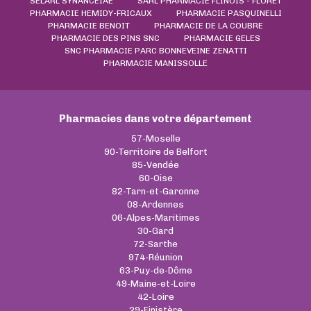
SELARL SYNANCEIAE
SARL PHARMACIE FLINOIS - FLORET
PHARMACIE HEMIDY-FRICAUX
PHARMACIE PASQUINELLI
PHARMACIE BENOIT
PHARMACIE DE LA COUBRE
PHARMACIE DES PINS SNC
PHARMACIE GELES
SNC PHARMACIE PARC BONNEVEINE ZENATTI
PHARMACIE MANISSOLLE
Pharmacies dans votre département
57-Moselle
90-Territoire de Belfort
85-Vendée
60-Oise
82-Tarn-et-Garonne
08-Ardennes
06-Alpes-Maritimes
30-Gard
72-Sarthe
974-Réunion
63-Puy-de-Dôme
49-Maine-et-Loire
42-Loire
29-Finistère