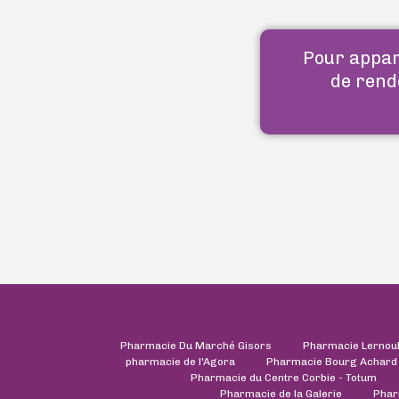
Pour appara
de rend
Pharmacie Du Marché Gisors
Pharmacie Lernou
pharmacie de l'Agora
Pharmacie Bourg Achard
Pharmacie du Centre Corbie - Totum
Pharmacie de la Galerie
Phar