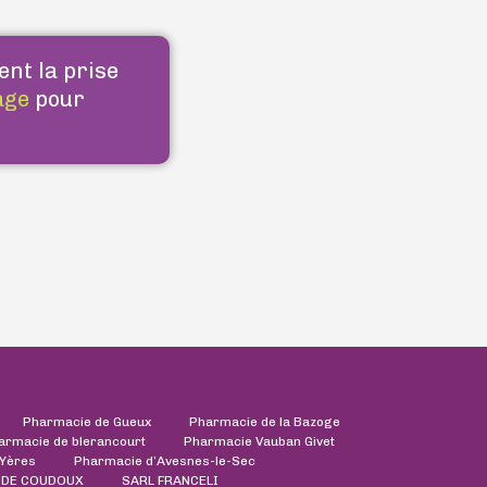
ent la prise
age
pour
Pharmacie de Gueux
Pharmacie de la Bazoge
armacie de blerancourt
Pharmacie Vauban Givet
'Yères
Pharmacie d’Avesnes-le-Sec
 DE COUDOUX
SARL FRANCELI