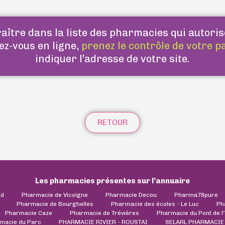
ître dans la liste des pharmacies qui autoris
ez-vous en ligne,
prenez le contrôle de votre p
indiquer l’adresse de votre site.
RETOUR
Les pharmacies présentes sur l’annuaire
ld
Pharmacie de Vicoigne
Pharmacie Decou
Pharma78pure
Pharmacie de Bourghelles
Pharmacie des écoles - Le Luc
Ph
Pharmacie Caze
Pharmacie de Trévières
Pharmacie du Pont de l
macie du Parc
PHARMACIE RIVIER - ROUSTAI
SELARL PHARMACIE