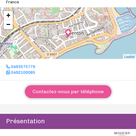
France
+
−
Leaflet
0493575779
0492100085
Contactez-nous par téléphone
Présentation
MODIFIER