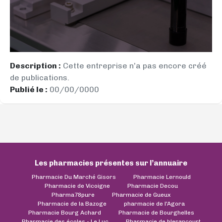
Description :
Cette entreprise n’a pas encore créé
de publications.
Publié le :
00/00/0000
Les pharmacies présentes sur l’annuaire
Pharmacie Du Marché Gisors
Pharmacie Lernould
Pharmacie de Vicoigne
Pharmacie Decou
Pharma78pure
Pharmacie de Gueux
Pharmacie de la Bazoge
pharmacie de l'Agora
Pharmacie Bourg Achard
Pharmacie de Bourghelles
Pharmacie des écoles - Le Luc
Pharmacie de blerancourt