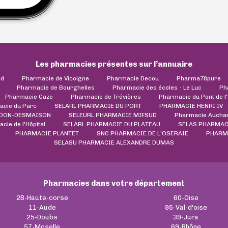
Les pharmacies présentes sur l’annuaire
ld
Pharmacie de Vicoigne
Pharmacie Decou
Pharma78pure
Pharmacie de Bourghelles
Pharmacie des écoles - Le Luc
Ph
Pharmacie Caze
Pharmacie de Trévières
Pharmacie du Pont de l
acie du Parc
SELARL PHARMACIE DU PORT
PHARMACIE HENRI IV
EDON-DESMAISON
SELEURL PHARMACIE MIFSUD
Pharmacie Auchan
cie de l'Hôpital
SELARL PHARMACIE DU PLATEAU
SELAS PHARMAC
PHARMACIE PLANTET
SNC PHARMACIE DE L'OSERAIE
PHARM
SELASU PHARMACIE ALEXANDRE DUMAS
Pharmacies dans votre département
2B-Haute-corse
60-Oise
11-Aude
95-Val-d'oise
25-Doubs
39-Jura
57-Moselle
69-Rhône