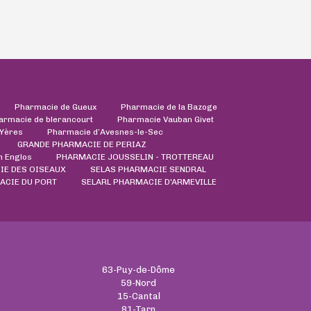
Pharmacie de Gueux
Pharmacie de la Bazoge
armacie de blerancourt
Pharmacie Vauban Givet
'Yères
Pharmacie d’Avesnes-le-Sec
GRANDE PHARMACIE DE PERIAZ
 Englos
PHARMACIE JOUSSELIN - TROTTEREAU
IE DES OISEAUX
SELAS PHARMACIE SENDRAL
ACIE DU PORT
SELARL PHARMACIE D'ARMEVILLE
63-Puy-de-Dôme
59-Nord
15-Cantal
81-Tarn