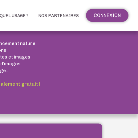
CONNEXION
QUEL USAGE ?
NOS PARTENAIRES
encement naturel
ons
xtes et images
 d’images
ge...
talement gratuit !