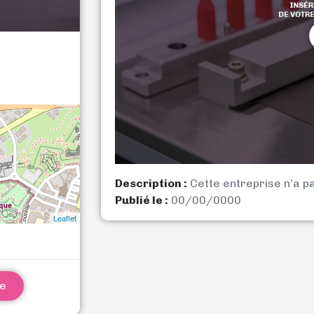
Description :
Cette entreprise n’a p
Publié le :
00/00/0000
Leaflet
ne