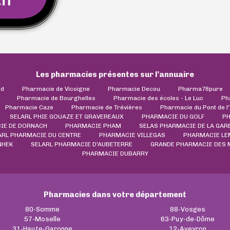
Les pharmacies présentes sur l’annuaire
ld
Pharmacie de Vicoigne
Pharmacie Decou
Pharma78pure
Pharmacie de Bourghelles
Pharmacie des écoles - Le Luc
Ph
Pharmacie Caze
Pharmacie de Trévières
Pharmacie du Pont de l
SELARL PHIE GOUAZE ET GRAVEREAUX
PHARMACIE DU GOLF
PH
IE DE DORNACH
PHARMACIE PHAM
SELAS PHARMACIE DE LA GARE
ARL PHARMACIE DU CENTRE
PHARMACIE VILLEGAS
PHARMACIE LE
NHEK
SELARL PHARMACIE D'AUBETERRE
GRANDE PHARMACIE DES
PHARMACIE DUBARRY
Pharmacies dans votre département
80-Somme
88-Vosges
57-Moselle
63-Puy-de-Dôme
31-Haute-Garonne
12-Aveyron