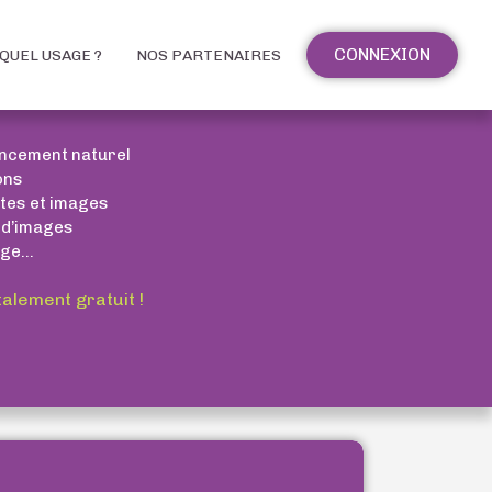
CONNEXION
QUEL USAGE ?
NOS PARTENAIRES
encement naturel
ons
xtes et images
 d’images
ge...
talement gratuit !