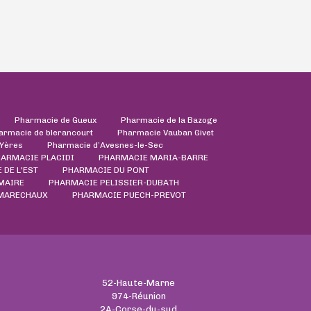
Pharmacie de Gueux
Pharmacie de la Bazoge
armacie de blerancourt
Pharmacie Vauban Givet
'Yères
Pharmacie d’Avesnes-le-Sec
ARMACIE PLACIDI
PHARMACIE MARIA-BARRE
 DE L'EST
PHARMACIE DU PONT
MAIRE
PHARMACIE PELISSIER-DUBATH
 MARECHAUX
PHARMACIE PUECH-PREVOT
52-Haute-Marne
974-Réunion
2A-Corse-du-sud