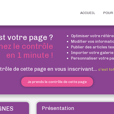
ACCUEIL
POUR 
st votre page ?
Optimiser votre référ
Modifier vos informati
nez le contrôle
Publier des articles te
Importer votre galerie
en 1 minute !
Personnaliser votre pa
trôle de cette page en vous inscrivant...
c’est to
Je prends le contrôle de cette page
GNES
Présentation