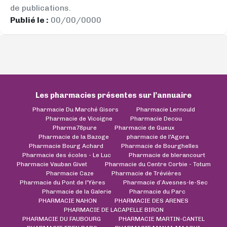
de publications.
Publié le :
00/00/0000
Les pharmacies présentes sur l’annuaire
Pharmacie Du Marché Gisors
Pharmacie Lernould
Pharmacie de Vicoigne
Pharmacie Decou
Pharma78pure
Pharmacie de Gueux
Pharmacie de la Bazoge
pharmacie de l'Agora
Pharmacie Bourg Achard
Pharmacie de Bourghelles
Pharmacie des écoles - Le Luc
Pharmacie de blerancourt
Pharmacie Vauban Givet
Pharmacie du Centre Corbie - Totum
Pharmacie Caze
Pharmacie de Trévières
Pharmacie du Pont de l'Yères
Pharmacie d’Avesnes-le-Sec
Pharmacie de la Galerie
Pharmacie du Parc
PHARMACIE NAHON
PHARMACIE DES ARENES
PHARMACIE DE LACAPELLE BIRON
PHARMACIE DU FAUBOURG
PHARMACIE MARTIN-CANTEL