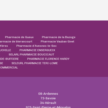
Pharmacie de Gueux
Pharmacie de la Bazoge
armacie de blerancourt
Pharmacie Vauban Givet
'Yères
Pharmacie d’Avesnes-le-Sec
UCHILLE
PHARMACIE ENSERGUEIX
E
SELARL PHARMACIE BOUCICAUT
IDE-BUFFIERE
PHARMACIE FLORENCE HARDY
SE
SELEURL PHARMACIE TERI-LOME
COMMERCIAL
08-Ardennes
73-Savoie
34-Hérault
975-Saint-Pierre-et-Miquelon