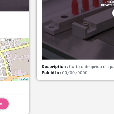
Description :
Cette entreprise n’a p
Publié le :
00/00/0000
Leaflet
ne