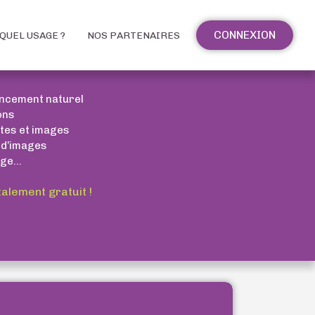
CONNEXION
QUEL USAGE ?
NOS PARTENAIRES
encement naturel
ons
xtes et images
 d’images
ge...
talement gratuit !