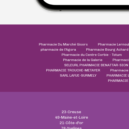
Pharmacie Du Marché Gisors
Pharmacie Lernou
pharmacie de l'Agora
Pharmacie Bourg Achard
Pharmacie du Centre Corbie - Totum
Pharmacie de la Galerie
Pharmaci
SELEURL PHARMACIE BENATTAR-SION
PHARMACIE TROUCHE-METAYER
Pharmacie 
SARL LAFUE-SURMELY
PHARMACIE 
PHARMACIE 
23-Creuse
49-Maine-et-Loire
21-Côte-d'or
78-Yvelines