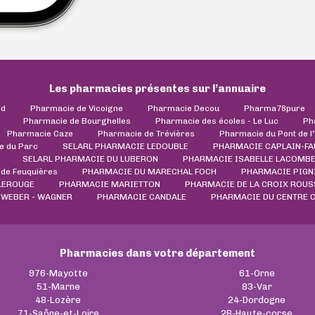
Les pharmacies présentes sur l’annuaire
ld
Pharmacie de Vicoigne
Pharmacie Decou
Pharma78pure
Pharmacie de Bourghelles
Pharmacie des écoles - Le Luc
Ph
Pharmacie Caze
Pharmacie de Trévières
Pharmacie du Pont de l
e du Parc
SELARL PHARMACIE LEDOUBLE
PHARMACIE CAPLAIN-FA
SELARL PHARMACIE DU LUBERON
PHARMACIE ISABELLE LACOMB
de Feuquières
PHARMACIE DU MARECHAL FOCH
PHARMACIE PIGN
LEROUGE
PHARMACIE MARIETTON
PHARMACIE DE LA CROIX ROUS
WEBER - WAGNER
PHARMACIE CANDALE
PHARMACIE DU CENTRE 
Pharmacies dans votre département
976-Mayotte
61-Orne
51-Marne
83-Var
48-Lozère
24-Dordogne
71-Saône-et-Loire
2B-Haute-corse