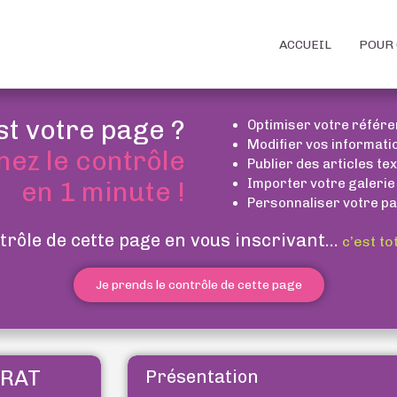
ACCUEIL
POUR 
st votre page ?
Optimiser votre référ
Modifier vos informati
nez le contrôle
Publier des articles te
Importer votre galerie
en 1 minute !
Personnaliser votre pa
trôle de cette page en vous inscrivant...
c’est to
Je prends le contrôle de cette page
RRAT
Présentation