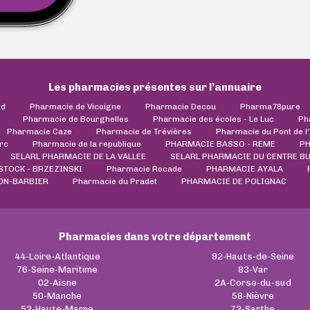
Les pharmacies présentes sur l’annuaire
ld
Pharmacie de Vicoigne
Pharmacie Decou
Pharma78pure
Pharmacie de Bourghelles
Pharmacie des écoles - Le Luc
Ph
Pharmacie Caze
Pharmacie de Trévières
Pharmacie du Pont de l
rc
Pharmacie de la republique
PHARMACIE BASSO - REME
PH
SELARL PHARMACIE DE LA VALLEE
SELARL PHARMACIE DU CENTRE B
TOCK - BRZEZINSKI
Pharmacie Rocade
PHARMACIE AYALA
ON-BARBIER
Pharmacie du Pradet
PHARMACIE DE POLIGNAC
Pharmacies dans votre département
44-Loire-Atlantique
92-Hauts-de-Seine
76-Seine-Maritime
83-Var
02-Aisne
2A-Corse-du-sud
50-Manche
58-Nièvre
52-Haute-Marne
72-Sarthe