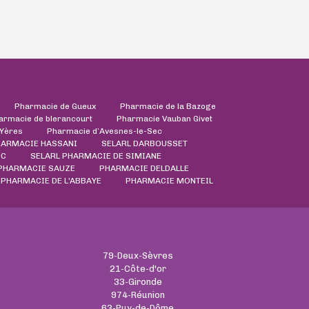
Pharmacie de Gueux
Pharmacie de la Bazoge
armacie de blerancourt
Pharmacie Vauban Givet
'Yères
Pharmacie d’Avesnes-le-Sec
ARMACIE HASSANI
SELARL DARBOUSSET
UC
SELARL PHARMACIE DE SIMIANE
PHARMACIE SAUZE
PHARMACIE DELDALLE
PHARMACIE DE L'ABBAYE
PHARMACIE MONTEIL
79-Deux-Sèvres
21-Côte-d'or
33-Gironde
974-Réunion
63-Puy-de-Dôme