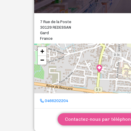
7 Rue de la Poste
30129 REDESSAN
Gard
France
+
−
0466202204
Contactez-nous par télépho