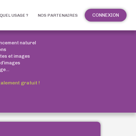
CONNEXION
QUEL USAGE ?
NOS PARTENAIRES
encement naturel
ons
xtes et images
 d’images
ge...
talement gratuit !