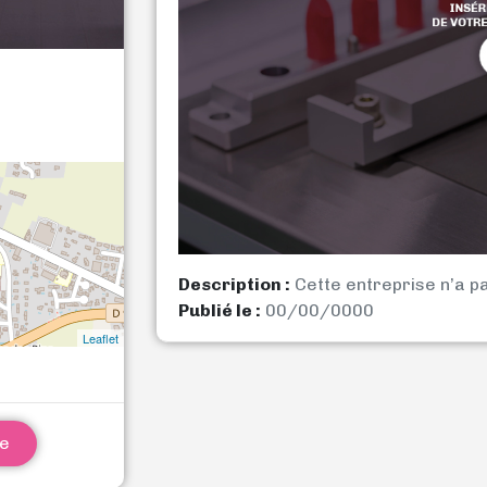
Description :
Cette entreprise n’a p
Publié le :
00/00/0000
Leaflet
ne