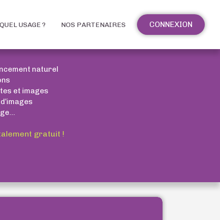
CONNEXION
QUEL USAGE ?
NOS PARTENAIRES
encement naturel
ons
xtes et images
 d’images
ge...
talement gratuit !