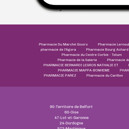
Pharmacie Du Marché Gisors
Pharmacie Lernou
pharmacie de l'Agora
Pharmacie Bourg Achard
Pharmacie du Centre Corbie - Totum
Pharmacie de la Galerie
Pharmacie d
PHARMACIE BERNARDI LEGROS NATHALIE ET
PHARMACIE MAPPA-BONHEME
PHAR
PHARMACIE PAREZ
Pharmacie du Carillon
90-Territoire de Belfort
60-Oise
47-Lot-et-Garonne
24-Dordogne
972-Martinique