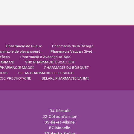
Pharmacie de Gueux
Pharmacie de la Bazoge
armacie de blerancourt
Pharmacie Vauban Givet
'Yères
Pharmacie d’Avesnes-le-Sec
DARMANI
SNC PHARMACIE ESCALLIER
PHARMACIE MAGGI
PHARMACIE DU BOSQUET
HENE
SELAS PHARMACIE DE L'ESCAUT
IE PRECHOTAINE
SELARL PHARMACIE LAHMI
34-Hérault
22-Côtes-d'armor
35-Ile-et-Vilaine
57-Moselle
70-Haute-Saône