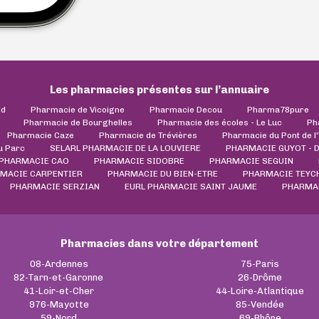
Les pharmacies présentes sur l’annuaire
ld
Pharmacie de Vicoigne
Pharmacie Decou
Pharma78pure
Pharmacie de Bourghelles
Pharmacie des écoles - Le Luc
Ph
Pharmacie Caze
Pharmacie de Trévières
Pharmacie du Pont de l
u Parc
SELARL PHARMACIE DE LA LOUVIERE
PHARMACIE GUYOT - 
PHARMACIE CAO
PHARMACIE SIDOBRE
PHARMACIE SEGUIN
MACIE CARPENTIER
PHARMACIE DU BIEN-ETRE
PHARMACIE TEYC
PHARMACIE SERZIAN
EURL PHARMACIE SAINT JAUME
PHARMAC
Pharmacies dans votre département
08-Ardennes
75-Paris
82-Tarn-et-Garonne
26-Drôme
41-Loir-et-Cher
44-Loire-Atlantique
976-Mayotte
85-Vendée
59-Nord
69-Rhône