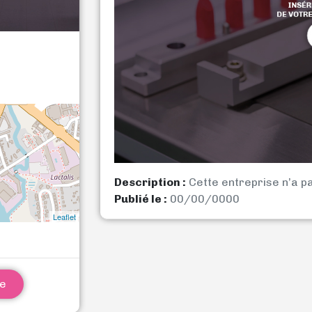
Description :
Cette entreprise n’a p
Publié le :
00/00/0000
Leaflet
ne