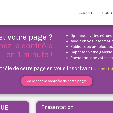
ACCUEIL
POUR 
st votre page ?
Optimiser votre référ
Modifier vos informati
nez le contrôle
Publier des articles te
Importer votre galerie
en 1 minute !
Personnaliser votre pa
trôle de cette page en vous inscrivant...
c’est to
Je prends le contrôle de cette page
QUE
Présentation