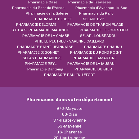
Pharmacie Caze
Pharmacie de Trévières
Pharmacie du Pont de l'Yères
Pharmacie d’Avesnes-le-Sec
Pharmacie de la Galerie
Pharmacie du Parc
PHARMACIE HERBET
SELARL B2P
PHARMACIE DELORME
PHARMACIE DE THARON PLAGE
S.E.L.A.S. PHARMACIE MAGINOT
PHARMACIE LE FORESTIER
PHARMACIE DE LA CAMBE
SELARL LOUBRADOU
PHIE LE PEUTREC - VARENNE CAILLARD
PHARMACIE SAINT-JEANNAISE
PHARMACIE CHAUNU
PHARMACIE DIGONNET
PHARMACIE DU ROND POINT
SELAS PHARMADRIVE
PHARMACIE LAMARTINE
PHARMACIE REYL
PHARMACIE DE LA MUSAU
Pharmacie Dantoing
PHARMACIE DU GIER
PHARMACIE PAULIN-LEFORT
Pharmacies dans votre département
976-Mayotte
60-Oise
87-Haute-Vienne
53-Mayenne
16-Charente
2B-Haute-corse