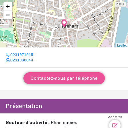
+
−
Leaflet
0231971915
0231360044
Contactez-nous par téléphone
Présentation
MODIFIER
Secteur d’activité :
Pharmacies