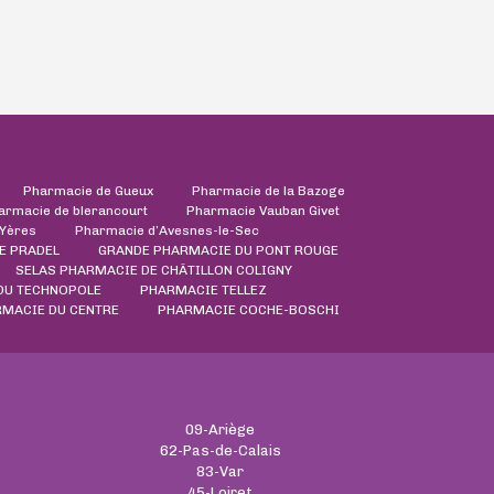
Pharmacie de Gueux
Pharmacie de la Bazoge
armacie de blerancourt
Pharmacie Vauban Givet
'Yères
Pharmacie d’Avesnes-le-Sec
E PRADEL
GRANDE PHARMACIE DU PONT ROUGE
SELAS PHARMACIE DE CHÂTILLON COLIGNY
DU TECHNOPOLE
PHARMACIE TELLEZ
RMACIE DU CENTRE
PHARMACIE COCHE-BOSCHI
09-Ariège
62-Pas-de-Calais
83-Var
45-Loiret