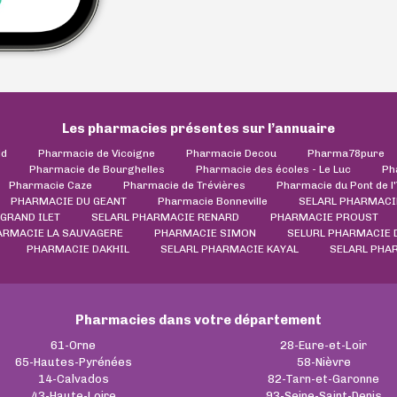
Les pharmacies présentes sur l’annuaire
ld
Pharmacie de Vicoigne
Pharmacie Decou
Pharma78pure
Pharmacie de Bourghelles
Pharmacie des écoles - Le Luc
Ph
Pharmacie Caze
Pharmacie de Trévières
Pharmacie du Pont de l
PHARMACIE DU GEANT
Pharmacie Bonneville
SELARL PHARMACI
GRAND ILET
SELARL PHARMACIE RENARD
PHARMACIE PROUST
ARMACIE LA SAUVAGERE
PHARMACIE SIMON
SELURL PHARMACIE 
PHARMACIE DAKHIL
SELARL PHARMACIE KAYAL
SELARL PHA
Pharmacies dans votre département
61-Orne
28-Eure-et-Loir
65-Hautes-Pyrénées
58-Nièvre
14-Calvados
82-Tarn-et-Garonne
43-Haute-Loire
93-Seine-Saint-Denis