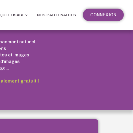
CONNEXION
QUEL USAGE ?
NOS PARTENAIRES
encement naturel
ons
xtes et images
 d’images
ge...
talement gratuit !