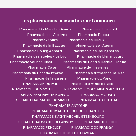
Les pharmacies présentes sur l’annuaire
Pharmacie Du Marché Gisors
Pharmacie Lernould
Pharmacie de Vicoigne
Pharmacie Decou
Pharma78pure
Pharmacie de Gueux
Pharmacie de la Bazoge
pharmacie de l'Agora
Pharmacie Bourg Achard
Pharmacie de Bourghelles
Pharmacie des écoles - Le Luc
Pharmacie de blerancourt
Pharmacie Vauban Givet
Pharmacie du Centre Corbie - Totum
Pharmacie Caze
Pharmacie de Trévières
Pharmacie du Pont de l'Yères
Pharmacie d’Avesnes-le-Sec
Pharmacie de la Galerie
Pharmacie du Parc
PHARMACIE DU MIDI
Pharmacie HÔtel de Ville
PHARMACIE DE SAYTHE
PHARMACIE COLOMINES-PAULUS
SELAS PHARMACIE BONNICI
PHARMACIE OUVRY
SELARL PHARMACIE SOMMER
PHARMACIE CENTRALE
PHARMACIE ANTOINE
PHARMACIE MARIE BERGERET CHANTIER
PHARMACIE SAINT MICHEL STEINBOURG
SELARL PHARMACIE DELANNOY
PHARMACIE DECHE
PHARMACIE PENELET
PHARMACIE DE FRANGY
PHARMACIE GIUSTI-OTTAVIANI