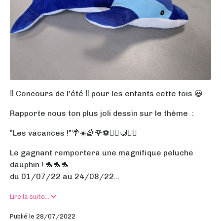
‼️ Concours de l'été ‼️ pour les enfants cette fois 😃
Rapporte nous ton plus joli dessin sur le thème :
"Les vacances !"🌴☀️🌈🌹⚽️🤸‍♂️🤿🚴‍♂️
Le gagnant remportera une magnifique peluche
dauphin ! 🐬🐬🐬
du 01/07/22 au 24/08/22...
Lire la suite...
Publié le 28/07/2022