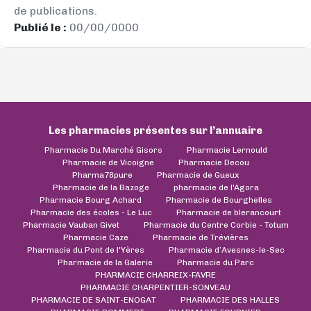
de publications.
Publié le :
00/00/0000
Les pharmacies présentes sur l’annuaire
Pharmacie Du Marché Gisors
Pharmacie Lernould
Pharmacie de Vicoigne
Pharmacie Decou
Pharma78pure
Pharmacie de Gueux
Pharmacie de la Bazoge
pharmacie de l'Agora
Pharmacie Bourg Achard
Pharmacie de Bourghelles
Pharmacie des écoles - Le Luc
Pharmacie de blerancourt
Pharmacie Vauban Givet
Pharmacie du Centre Corbie - Totum
Pharmacie Caze
Pharmacie de Trévières
Pharmacie du Pont de l'Yères
Pharmacie d’Avesnes-le-Sec
Pharmacie de la Galerie
Pharmacie du Parc
PHARMACIE CHARREIX-FAVRE
PHARMACIE CHARPENTIER-SONVEAU
PHARMACIE DE SAINT-ENOGAT
PHARMACIE DES HALLES