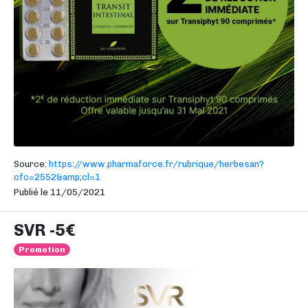
Source:
https://www.pharmaforce.fr/rubrique/herbesan?
cfc=2552&amp;cl=1
Publié le 11/05/2021
SVR -5€
Promotion