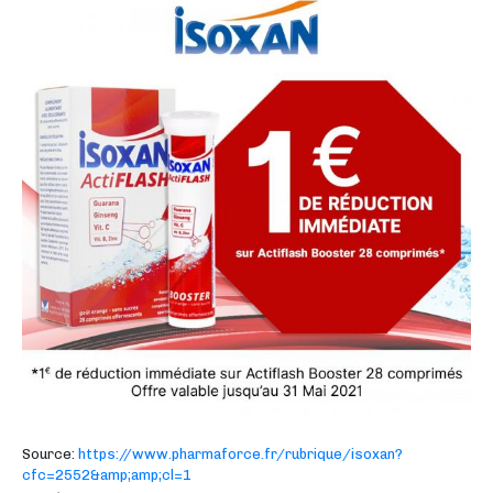
Source:
https://www.pharmaforce.fr/rubrique/isoxan?
cfc=2552&amp;amp;cl=1