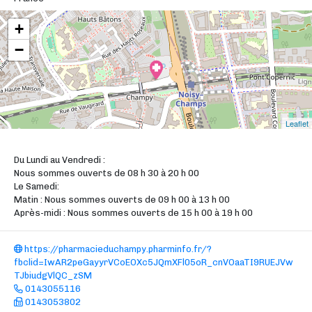
+
−
Leaflet
Du Lundi au Vendredi :
Nous sommes ouverts de 08 h 30 à 20 h 00
Le Samedi:
Matin : Nous sommes ouverts de 09 h 00 à 13 h 00
Après-midi : Nous sommes ouverts de 15 h 00 à 19 h 00
https://pharmacieduchampy.pharminfo.fr/?
fbclid=IwAR2peGayyrVCoEOXc5JQmXFl05oR_cnVOaaTI9RUEJVw
TJbiudgVlQC_zSM
0143055116
0143053802