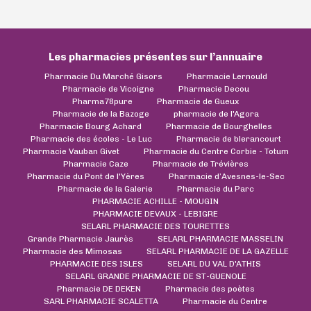
Les pharmacies présentes sur l’annuaire
Pharmacie Du Marché Gisors
Pharmacie Lernould
Pharmacie de Vicoigne
Pharmacie Decou
Pharma78pure
Pharmacie de Gueux
Pharmacie de la Bazoge
pharmacie de l'Agora
Pharmacie Bourg Achard
Pharmacie de Bourghelles
Pharmacie des écoles - Le Luc
Pharmacie de blerancourt
Pharmacie Vauban Givet
Pharmacie du Centre Corbie - Totum
Pharmacie Caze
Pharmacie de Trévières
Pharmacie du Pont de l'Yères
Pharmacie d’Avesnes-le-Sec
Pharmacie de la Galerie
Pharmacie du Parc
PHARMACIE ACHILLE - MOUGIN
PHARMACIE DEVAUX - LEBIGRE
SELARL PHARMACIE DES TOURETTES
Grande Pharmacie Jaurès
SELARL PHARMACIE MASSELIN
Pharmacie des Mimosas
SELARL PHARMACIE DE LA GAZELLE
PHARMACIE DES ISLES
SELARL DU VAL D'ATHIS
SELARL GRANDE PHARMACIE DE ST-GUENOLE
Pharmacie DE DEKEN
Pharmacie des poètes
SARL PHARMACIE SCALETTA
Pharmacie du Centre