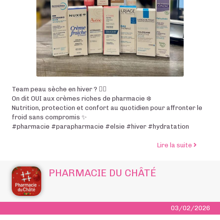
Team peau sèche en hiver ? 🙋‍♀️
On dit OUI aux crèmes riches de pharmacie ❄️
Nutrition, protection et confort au quotidien pour affronter le
froid sans compromis ✨
#pharmacie #parapharmacie #elsie #hiver #hydratation
de l’arti
Lire la suite
PHARMACIE DU CHÂTÉ
03/02/2026