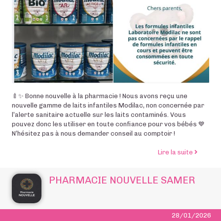
🍼✨ Bonne nouvelle à la pharmacie ! Nous avons reçu une
nouvelle gamme de laits infantiles Modilac, non concernée par
l’alerte sanitaire actuelle sur les laits contaminés. Vous
pouvez donc les utiliser en toute confiance pour vos bébés 💙
N’hésitez pas à nous demander conseil au comptoir !
de l’arti
Lire la suite
PHARMACIE NOUVELLE SAMER
28/01/2026