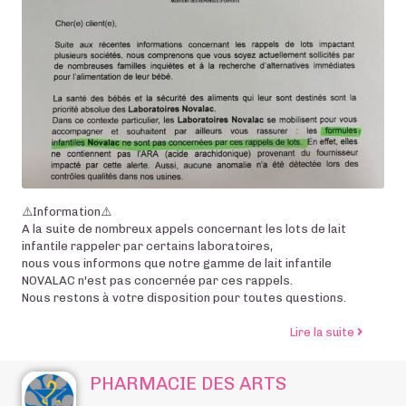
⚠️Information⚠️
A la suite de nombreux appels concernant les lots de lait
infantile rappeler par certains laboratoires,
nous vous informons que notre gamme de lait infantile
NOVALAC n'est pas concernée par ces rappels.
Nous restons à votre disposition pour toutes questions.
de l’arti
Lire la suite
PHARMACIE DES ARTS