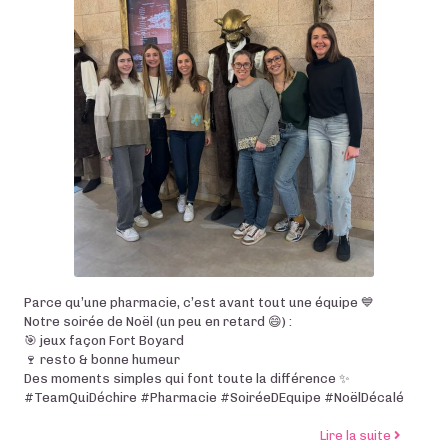
Parce qu’une pharmacie, c’est avant tout une équipe 💙
Notre soirée de Noël (un peu en retard 😄) :
🎯 jeux façon Fort Boyard
🍷 resto & bonne humeur
Des moments simples qui font toute la différence ✨
#TeamQuiDéchire #Pharmacie #SoiréeDEquipe #NoëlDécalé
de l’arti
Lire la suite