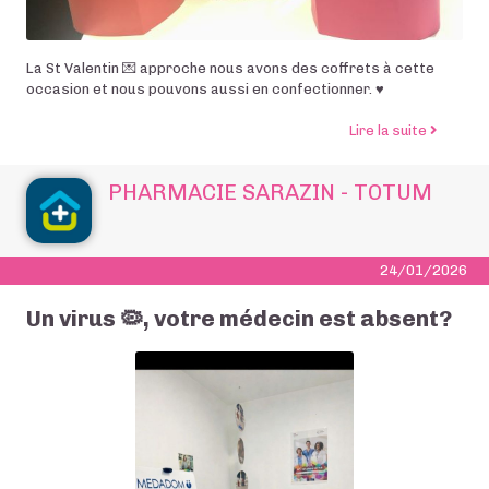
La St Valentin 💌 approche nous avons des coffrets à cette
occasion et nous pouvons aussi en confectionner. ♥️
de l’arti
Lire la suite
PHARMACIE SARAZIN - TOTUM
24/01/2026
Un virus 🦠, votre médecin est absent?