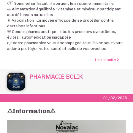
😴 Sommeil suffisant : il soutient le système immunitaire
🥗 Alimentation équilibrée : vitamines et minéraux participent
aux défenses naturelles
💉 Vaccination : un moyen efficace de se protéger contre
certaines infections
💬 Conseil pharmaceutique : dès les premiers symptômes,
évitez l’automédication inadaptée
👉 Votre pharmacien vous accompagne tout l’hiver pour vous
aider à protéger votre santé et celle de vos proches.
de l’arti
Lire la suite
PHARMACIE BOLIK
01/02/2026
⚠️Information⚠️