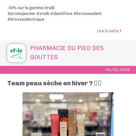
-30% sur la gamme OralB
#promojanvier #oralb #dentifrice #brosseadent
#brosseelectrique
de l’art
Lire la suite
PHARMACIE DU PIED DES
GOUTTES
04/02/2026
Team peau sèche en hiver ? 🙋‍♀️