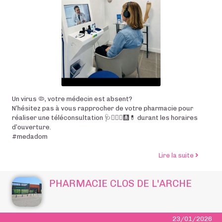
Un virus 🦠, votre médecin est absent?
N’hésitez pas à vous rapprocher de votre pharmacie pour
réaliser une téléconsultation 🩺👩🏻‍⚕️🩻💊 durant les horaires
d’ouverture.
#medadom
de l’arti
Lire la suite
PHARMACIE CLOS DE L'ARCHE
23/01/2026